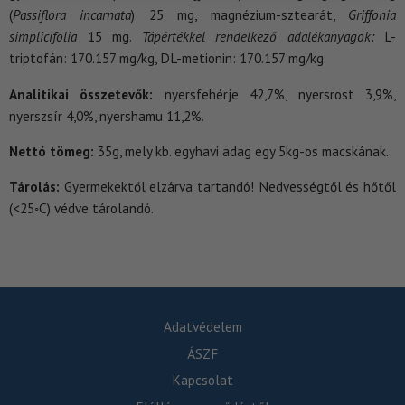
(
Passiflora incarnata
) 25 mg, magnézium-sztearát,
Griffonia
simplicifolia
15 mg.
Tápértékkel rendelkező adalékanyagok:
L-
triptofán: 170.157 mg/kg, DL-metionin: 170.157 mg/kg.
Analitikai összetevők:
nyersfehérje 42,7%, nyersrost 3,9%,
nyerszsír 4,0%, nyershamu 11,2%.
Nettó tömeg:
35g, mely kb. egyhavi adag egy 5kg-os macskának.
Tárolás:
Gyermekektől elzárva tartandó! Nedvességtől és hőtől
(<25◦C) védve tárolandó.
Adatvédelem
ÁSZF
Kapcsolat