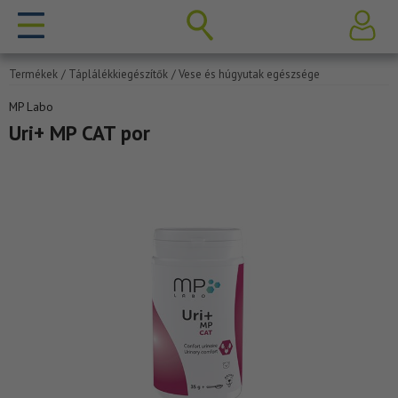
Termékek
/ Táplálékkiegészítők
/ Vese és húgyutak egészsége
MP Labo
Uri+ MP CAT por