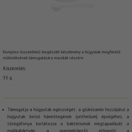
Komplex összetételű kiegészítő készítmény a húgyutak megfelelő
működésének támogatására macskák részére
Kiszerelés
35 g
Támogatja a húgyutak egészségét: a glükózamin hozzájárul a
húgyutak belső hámrétegének (urithelium) épségéhez, a
tőzegáfonya korlátozza a baktériumok megtapadását a
nyálkahártyán, a gyermekláncfű elősegíti a