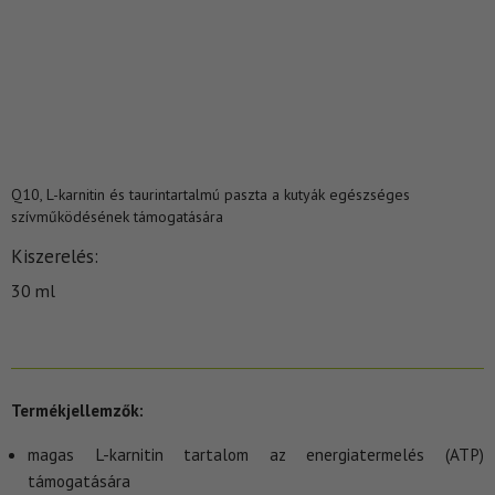
Q10, L-karnitin és taurintartalmú paszta a kutyák egészséges
szívműködésének támogatására
Kiszerelés
30 ml
Termékjellemzők:
magas L-karnitin tartalom az energiatermelés (ATP)
támogatására