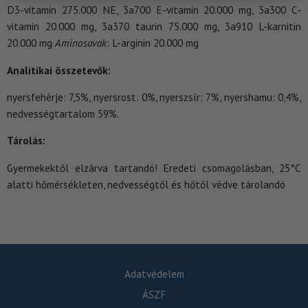
D3-vitamin 275.000 NE, 3a700 E-vitamin 20.000 mg, 3a300 C-
vitamin 20.000 mg, 3a370 taurin 75.000 mg, 3a910 L-karnitin
20.000 mg
Aminosavak
: L-arginin 20.000 mg
Analitikai összetevők:
nyersfehérje: 7,5%, nyersrost: 0%, nyerszsír: 7%, nyershamu: 0,4%,
nedvességtartalom 59%.
Tárolás:
Gyermekektől elzárva tartandó! Eredeti csomagolásban, 25°C
alatti hőmérsékleten, nedvességtől és hőtől védve tárolandó
Adatvédelem
ÁSZF