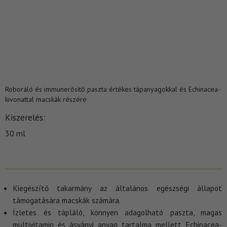
Roboráló és immunerősítő paszta értékes tápanyagokkal és Echinacea-
kivonattal macskák részére
Kiszerelés
30 ml
Kiegészítő takarmány az általános egészségi állapot
támogatására macskák számára.
Ízletes és tápláló, könnyen adagolható paszta, magas
multivitamin és ásványi anyag tartalma mellett Echinacea-