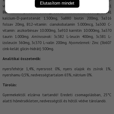
Elutasítom mindet
vitamin: tiamin 500mg, 3a826 riboflavin-5’-foszfát 147mg, 3a831
B6-vitamin: piridoxin 500mg, 3a315 nicotinamid 600mg, 3a841
kalcium-D-pantotenát 1.500mg, 3a880 biotin 200mg, 3a316
folsav 20mg, B12-vitamin: cianokobalamin 5.000mcg, 3a300 C-
vitamin: aszkorbinsav 10.000mg, 3a910 karnitin 10.000mg, 3a370
taurin 1.000mg.
Aminosavak:
3c382 L-leucin 400mg, 3c381 L-
izoleucin 360mg, 3c370 L-valin 200mg.
Nyomelemek:
Zinc (3b607
cink-kelát glicin-hidrát) 500mg.
Analitikai összetevők:
nyersfehérje 1,4%, nyersrost 0%, nyers olajok és zsírok 1%,
nyershamu 0,5%, nedvességtartalom 65%, nátrium 0%.
Tárolás:
Gyermekektől elzárva tartandó! Eredeti csomagolásban, 25°C
alatti hőmérsékleten, nedvességtől és hőtől védve tárolandó.