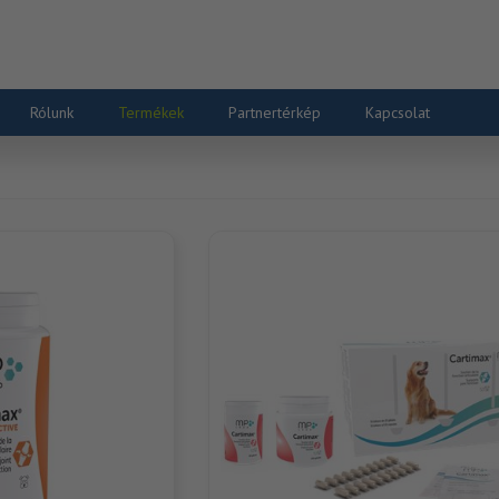
Rólunk
Termékek
Partnertérkép
Kapcsolat