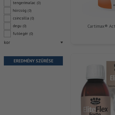
tengerimalac
(0)
hörcsög
(0)
csincsilla
(0)
degu
Cartimax® Act
(0)
futóegér
(0)
kor
EREDMÉNY SZŰRÉSE