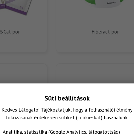
g&Cat por
Fiberact por
Süti beállítások
Kedves Látogató! Tájékoztatjuk, hogy a felhasználói élmény
fokozásának érdekében sütiket (cookie-kat) használunk.
Analitika, statisztika (Google Analytics, látogatottság)