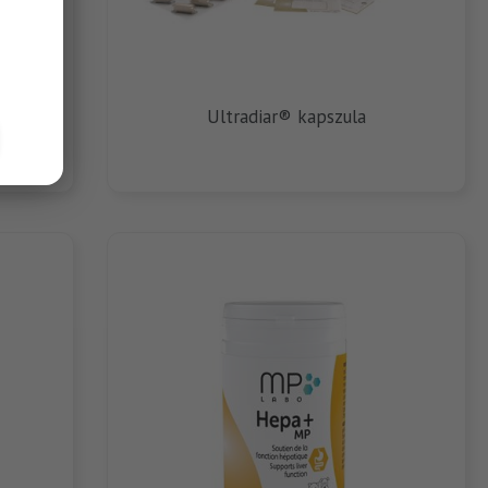
Ultradiar® kapszula