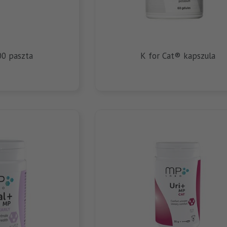
00 paszta
K for Cat® kapszula