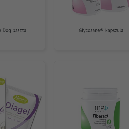
e Dog paszta
Glycosane® kapszula