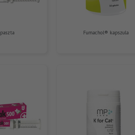
 paszta
Fumachol® kapszula