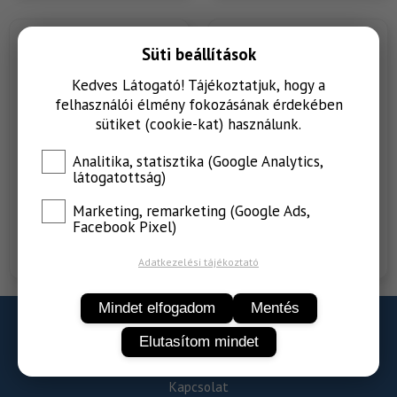
Süti beállítások
Kedves Látogató! Tájékoztatjuk, hogy a
felhasználói élmény fokozásának érdekében
sütiket (cookie-kat) használunk.
Analitika, statisztika (Google Analytics,
látogatottság)
Marketing, remarketing (Google Ads,
Selective Naturals Orchard
Selective Naturals
Facebook Pixel)
Loops snacks
Woodland Loops snacks
Adatkezelési tájékoztató
Mindet elfogadom
Mentés
Adatvédelem
Elutasítom mindet
ÁSZF
Kapcsolat