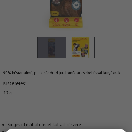
90% hústartalmú, puha rágórúd jutalomfalat csirkehússal kutyáknak
Kiszerelés
40 g
Kiegészítő állateledel kutyák részére
A tasak 2db puha, osztható rágórudat tartalmaz.