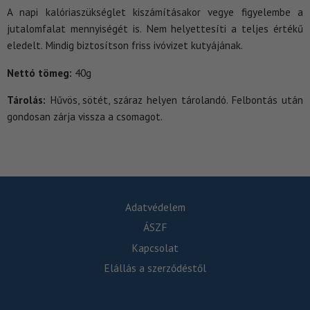
A napi kalóriaszükséglet kiszámításakor vegye figyelembe a
jutalomfalat mennyiségét is. Nem helyettesíti a teljes értékű
eledelt. Mindig biztosítson friss ivóvizet kutyájának.
Nettó tömeg:
40g
Tárolás:
Hűvös, sötét, száraz helyen tárolandó. Felbontás után
gondosan zárja vissza a csomagot.
Adatvédelem
ÁSZF
Kapcsolat
Elállás a szerződéstől