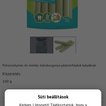
Petrezselymes és mentás édesburgonya jutalomfalatok kutyáknak
Kiszerelés
100 g
Süti beállítások
Kedves Látogató! Tájékoztatjuk, hogy a