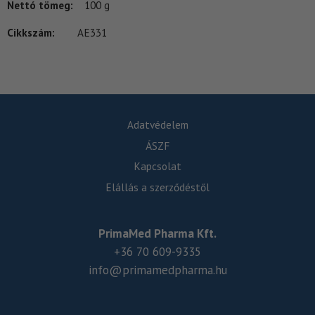
Nettó tömeg:
100 g
Cikkszám:
AE331
Adatvédelem
ÁSZF
Kapcsolat
Elállás a szerződéstől
PrimaMed Pharma Kft.
+36 70 609-9335
info@primamedpharma.hu