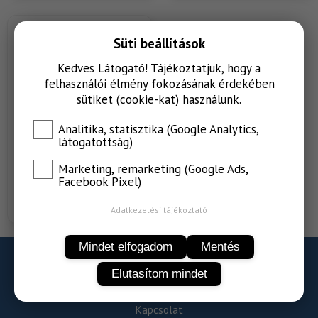
Süti beállítások
Kedves Látogató! Tájékoztatjuk, hogy a
felhasználói élmény fokozásának érdekében
sütiket (cookie-kat) használunk.
Analitika, statisztika (Google Analytics,
látogatottság)
Marketing, remarketing (Google Ads,
Science Selective Calm &
Facebook Pixel)
Relax Care
Adatkezelési tájékoztató
Mindet elfogadom
Mentés
Adatvédelem
Elutasítom mindet
ÁSZF
Kapcsolat