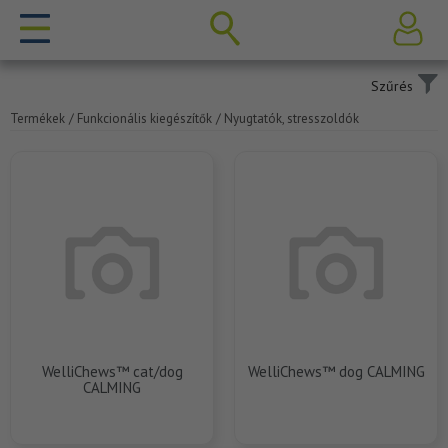
Szűrés
Termékek
/ Funkcionális kiegészítők
/ Nyugtatók, stresszoldók
WelliChews™ cat/dog
WelliChews™ dog CALMING
CALMING