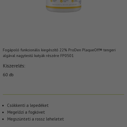
Fogápoló funkcionális kiegészítő 22% ProDen PlaqueOff® tengeri
algával nagytestű kutyák részére FP0501
Kiszerelés
60 db
Csökkenti a lepedéket
Megelőzi a fogkövet
Megszünteti a rossz leheletet