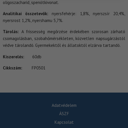
oligoszacharid, spenótkivonat.
Analitikai összetevők:
nyersfehérje: 1,8%, nyerszsír 20,4%,
nyersrost 1,2%, nyershamu 5,7%.
Tárolás:
A frissesség megőrzése érdekében szorosan zárható
csomagolásban, szobahőmérsékleten, közvetlen napsugárzástól
védve tárolandó. Gyermekektől és állatoktól elzárva tartandó.
Kiszerelés:
60db
Cikkszám:
FP0501
Adatvédelem
ÁSZF
Kapcsolat