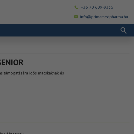
+36 70 609-9335
info@primamedpharma.hu
SENIOR
itás támogatására idős macskáknak és