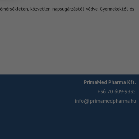
mérsékleten, közvetlen napsugárzástól védve. Gyermekektől és
PrimaMed Pharma Kft.
+36 70 609-9335
info@primamedpharma.hu