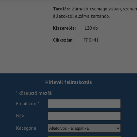
Tárolás:
Zárható csomagolásban, szobahő
állatoktól elzárva tartandó.
Kiszerelés:
120 db
Cikkszám:
FP0441