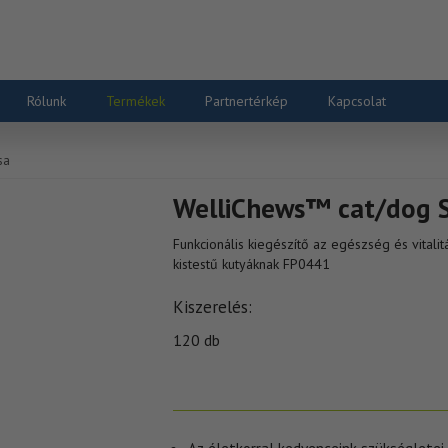
Rólunk
Termékek
Partnertérkép
Kapcsolat
sa
WelliChews™ cat/dog 
Funkcionális kiegészítő az egészség és vital
kistestű kutyáknak FP0441
Kiszerelés
120 db