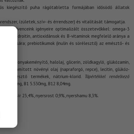
is változnak.
nális kiegészítő puha rágótabletta formájában idősödő állatok
endszer, ízületek, szív- és érrendszer) és vitalitását támogatja.
etta kedvenceink igényeire optimalizált összetevőkkel: omega-3
amin és kondroitin, antioxidánsok és B-vitaminok megfelelő aránya a
 támogatására; prebiotikumok (inulin és sörélesztő) az emésztő- és
óka, burgonyakeményítő, halolaj, glicerin, zöldkagyló, glükózamin,
rát, finomított növényi olaj (napraforgó, repce), lecitin, glükóz-
s
), sörélesztő termékek, nátrium-klorid.
Tápértékkel rendelkező
B6 8.004mg, B1 5.530mg, B12 8,04mg.
, nyerszsír 23,4%, nyersrost 0,9%, nyershamu 8,3%.