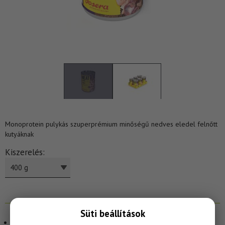
Monoprotein pulykás szuperprémium minőségű nedves eledel felnőtt
kutyáknak
Kiszerelés
400 g
Süti beállítások
Teljes értékű gabonamentes nedves eledel.