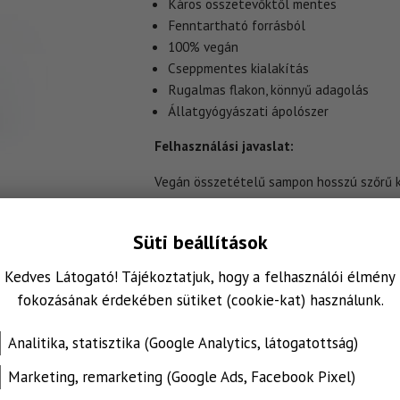
Káros összetevőktől mentes
Fenntartható forrásból
100% vegán
Cseppmentes kialakítás
Rugalmas flakon, könnyű adagolás
Állatgyógyászati ápolószer
Felhasználási javaslat:
Vegán összetételű sampon hosszú szőrű ku
(prebiotikummal) gazdagítva. Használatáv
által kedvelt illatú, érzékeny bőrön is b
Süti beállítások
igazított pH-értékének köszönhetően a fü
Kedves Látogató! Tájékoztatjuk, hogy a felhasználói élmény
Alkalmazás módja:
Külsőleges, bőrön tör
fokozásának érdekében sütiket (cookie-kat) használunk.
kutya szőrét langyos vízzel. Vigyen fel 
bundába. Habosítsa fel, végül alaposan öb
Analitika, statisztika (Google Analytics, látogatottság)
Összetétel: :
AQUA, DECYL GLUCOSIDE,
Marketing, remarketing (Google Ads, Facebook Pixel)
GLUCOSIDE, COCAMIDOPROPYL BETAINE,