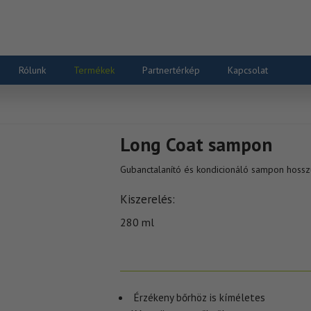
Rólunk
Termékek
Partnertérkép
Kapcsolat
Long Coat sampon
Gubanctalanító és kondicionáló sampon hossz
Kiszerelés
280 ml
Érzékeny bőrhöz is kíméletes