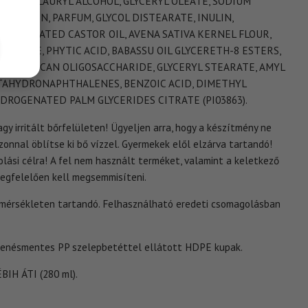
ANOL, LAURYL ALCOHOL, GLYCERYL OLEATE, SODIUM
INULIN, PARFUM, GLYCOL DISTEARATE, INULIN,
YDROGENATED CASTOR OIL, AVENA SATIVA KERNEL FLOUR,
LAURATE, PHYTIC ACID, BABASSU OIL GLYCERETH-8 ESTERS,
LPHA-GLUCAN OLIGOSACCHARIDE, GLYCERYL STEARATE, AMYL
TAHYDRONAPHTHALENES, BENZOIC ACID, DIMETHYL
DROGENATED PALM GLYCERIDES CITRATE (PI03863).
gy irritált bőrfelületen! Ügyeljen arra, hogy a készítmény ne
zonnal öblítse ki bő vízzel. Gyermekek elől elzárva tartandó!
lási célra! A fel nem használt terméket, valamint a keletkező
egfelelően kell megsemmisíteni.
mérsékleten tartandó. Felhasználható eredeti csomagolásban
penésmentes PP szelepbetéttel ellátott HDPE kupak.
IH ÁTI (280 ml).