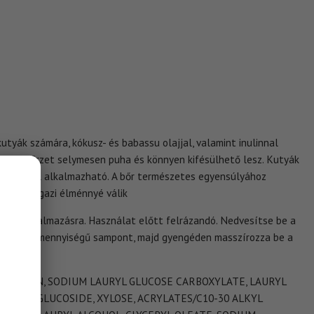
tyák számára, kókusz- és babassu olajjal, valamint inulinnal
al a szőrzet selymesen puha és könnyen kifésülhető lesz. Kutyák
iztonsággal alkalmazható. A bőr természetes egyensúlyához
rdetés igazi élménnyé válik
ténő alkalmazásra. Használat előtt felrázandó. Nedvesítse be a
megfelelő mennyiségű sampont, majd gyengéden masszírozza be a
lítse le.
 GLYCERIN, SODIUM LAURYL GLUCOSE CARBOXYLATE, LAURYL
 COCO-GLUCOSIDE, XYLOSE, ACRYLATES/C10-30 ALKYL