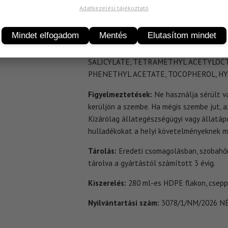
ACRYLATE CROSSPOLYMER, PHENOXYETH
Adatkezelési tájékoztató
HYDROXIDE, HYDROXYPROPYLTRIMONIUM 
ETHYLHEXYLGLYCERIN, CITRIC ACID, H
Mindet elfogadom
Mentés
Elutasítom mindet
HYDROLYZED JOJOBA ESTERS, ISOAMYL 
COCONUT OIL GLYCERETH-8 ESTERS, A
SALICYLATE, TETRAMETHYL ACETYLOC
PHENETHYL ACETATE, TOCOPHEROL, HY
Figyelmeztetések:
Ne használja sérült va
kerüljön a szembe. Ha mégis szembe jut, a
Kizárólag állategészségügyi vagy állatápo
hulladékokat a helyi követelményeknek m
Tárolás:
Eredeti csomagolásban, szobahő
tárolva a gyártástól számított 3 évig.
Kiszerelés:
280 ml-es HDPE flakon, csep
Nyilvántartási szám:
3078/1/NM/2026 NÉB