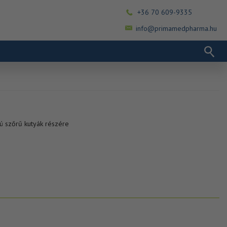
+36 70 609-9335
info@primamedpharma.hu
ú szőrű kutyák részére