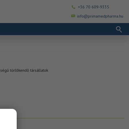
+36 70 609-9335
info@primamedpharma.hu
ségű törlőkendő társállatok