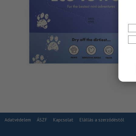
Adatvédelem
ÁSZF
Kapcsolat
Elállás a szerződéstől