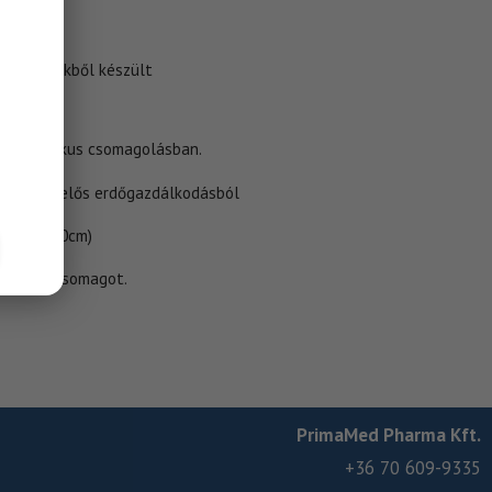
khoz:
ló
sszetevőkből készült
ó, praktikus csomagolásban.
stok felelős erdőgazdálkodásból
(30cm x 30cm)
issza a csomagot.
PrimaMed Pharma Kft.
+36 70 609-9335