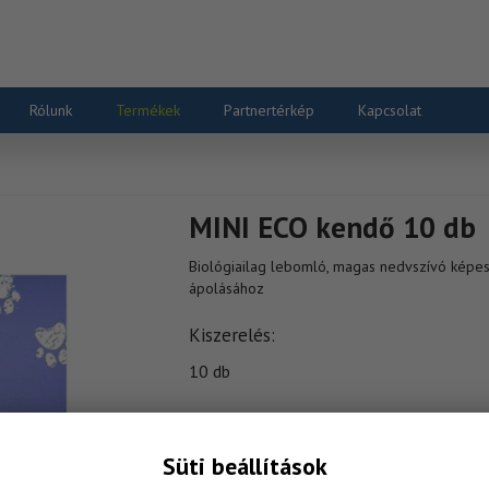
Rólunk
Termékek
Partnertérkép
Kapcsolat
MINI ECO kendő 10 db
Biológiailag lebomló, magas nedvszívó képes
ápolásához
Kiszerelés
10 db
Süti beállítások