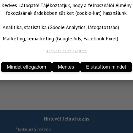
Ideális sétákhoz, fürdetéshez és utazáso
Kedves Látogató! Tájékoztatjuk, hogy a felhasználói élmény
10db környzetbarát, biológiailag lebom
fokozásának érdekében sütiket (cookie-kat) használunk.
fenntartható, 100%-ban természetes ö
magas nedvszívó képességű
Analitika, statisztika (Google Analytics, látogatottság)
nagy, 30x30cm méretű törlőkendő
Marketing, remarketing (Google Ads, Facebook Pixel)
társállatok számára könnyen hordozhat
Adatkezelési tájékoztató
Összetétel:
100% természetes növényi ro
Méret:
10 db biodegradábilis törlőkendő 
Mindet elfogadom
Mentés
Elutasítom mindet
Tárolás:
Felbontás után gondosan zárja v