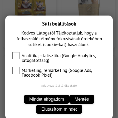
Süti beállítások
Petiva Super Premium
Science Selective
Kedves Látogató! Tájékoztatjuk, hogy a
csomósodó macskaalom
Fürdőhomok
aktív szénnel
felhasználói élmény fokozásának érdekében
sütiket (cookie-kat) használunk.
Analitika, statisztika (Google Analytics,
látogatottság)
Marketing, remarketing (Google Ads,
Facebook Pixel)
Adatkezelési tájékoztató
Mindet elfogadom
Mentés
Elutasítom mindet
Science Selective Recovery
DotDotDog törölköző
fecskendő